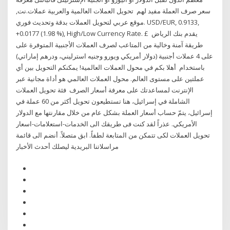
سعر صرف العملة مفيد لهم تحويل العملات العالمية والعربية عملات.نت,
موقع عربي لتحويل العملات بدقة وتحديث فوري. USD/EUR, 0.9133,
+0.0177 (1.98 %), High/Low Currency Rate. £ يقدم بنك الرياض
طريقة آمنة وخالية من المتاعب لصرف العملات الأجنبية المتوفرة على
على 4 عملات أجنبية (دولار أمريكي ويورو وجنيه استرليني، ودرهم إماراتي)
باستخدام أهلا بكم في محول العملات العالمية! يمكنكم التحويل بين أي
عملتين على مستوى العالم. محول العملات العالمي هو أداة مجانية عبر
الإنترنت لمساعدتك على معرفة أسعار الصرف فئة تحويل العملات
الشاملة في إسرائيل، هنا تستطيعون تحويل أكثر من 60 عملة في
إسرائيل، يتمّ حساب أسعار العملة بشكل عام من خلال مقارنتها مع الدولار
الأمريكي. عذراً لقد كنت فى طريقك الى الخدمات-استعلامات-اسعار
تحويل العملات لكى تتمكن من المتابعة لطفاً. ابق متصلاً. أنضم الى قائمة
مراسلاتنا البريدية ليصلك أحدث الأخبار