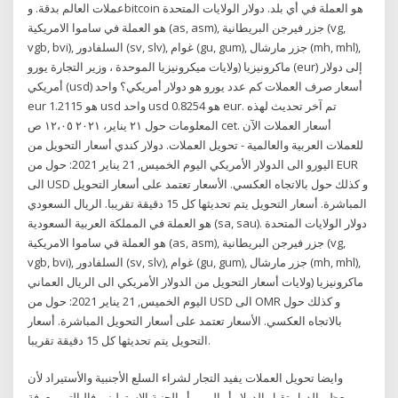
عملات العالم بدقة. وbitcoin هو العملة في أي بلد. دولار الولايات المتحدة
هو العملة في ساموا الامريكية (as, asm), جزر فيرجن البريطانية (vg,
vgb, bvi), السلفادور (sv, slv), غوام (gu, gum), جزر مارشال (mh, mhl),
ماكرونيزيا (ولايات ميكرونيزيا الموحدة ، وزير التجارة يورو (eur) إلى دولار
أمريكي (usd) أسعار صرف العملات كم عدد يورو هو دولار أمريكي؟ واحد
eur هو 1.2115 usd واحد usd هو 0.8254 eur. تم آخر تحديث لهذه
المعلومات حول ٢١ يناير، ٢٠٢١ ١٢،٠٥ ص cet. أسعار العملات الآن
للعملات العربية والعالمية - تحويل العملات. دولار كندي أسعار التحويل من
اليورو الى الدولار الأمريكي اليوم الخميس, 21 يناير 2021: حول من EUR
الى USD و كذلك حول بالاتجاه العكسي. الأسعار تعتمد على أسعار التحويل
المباشرة. أسعار التحويل يتم تحديثها كل 15 دقيقة تقريبا. الريال السعودي
هو العملة في المملكة العربية السعودية (sa, sau). دولار الولايات المتحدة
هو العملة في ساموا الامريكية (as, asm), جزر فيرجن البريطانية (vg,
vgb, bvi), السلفادور (sv, slv), غوام (gu, gum), جزر مارشال (mh, mhl),
ماكرونيزيا (ولايات أسعار التحويل من الدولار الأمريكي الى الريال العماني
اليوم الخميس, 21 يناير 2021: حول من USD الى OMR و كذلك حول
بالاتجاه العكسي. الأسعار تعتمد على أسعار التحويل المباشرة. أسعار
التحويل يتم تحديثها كل 15 دقيقة تقريبا.
وايضا تحويل العملات يفيد التجار لشراء السلع الأجنبية والأستيراد لأن
معظم الدول تقبل الدولار أو اليورو أو الجنية الإسترلينى فالبالتى معرفة