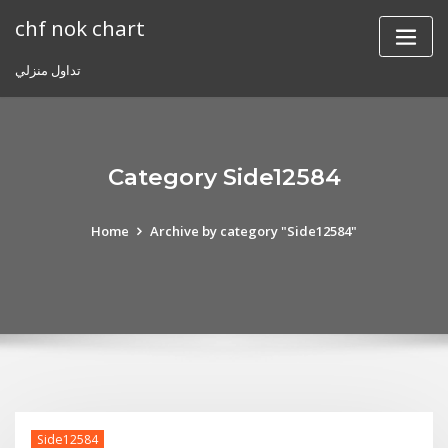
Skip
chf nok chart
to
content
تداول منزلي
Category Side12584
Home
Archive by category "Side12584"
Side12584