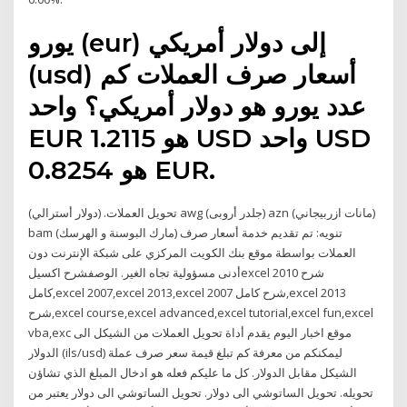
يورو (eur) إلى دولار أمريكي
(usd) أسعار صرف العملات كم
عدد يورو هو دولار أمريكي؟ واحد
EUR هو 1.2115 USD واحد USD
هو 0.8254 EUR.
تحويل العملات. (دولار أسترالي) awg (جلدر أروبى) azn (مانات ازربيجاني)
bam (مارك البوسنة و الهرسك) تنويه: تم تقديم خدمة أسعار صرف
العملات بواسطة موقع بنك الكويت المركزي على شبكة الإنترنت دون
أدنى مسؤولية تجاه الغير. الوصفشرح اكسيلexcel 2010 شرح
كامل,excel 2007,excel 2013,excel 2007 شرح كامل,excel 2013
شرح,excel course,excel advanced,excel tutorial,excel fun,excel
vba,exc موقع اخبار اليوم يقدم أداة تحويل العملات من الشيكل الى
الدولار (ils/usd) ليمكنكم من معرفة كم تبلغ قيمة سعر صرف عملة
الشيكل مقابل الدولار. كل ما عليكم فعله هو ادخال المبلغ الذي تشاؤن
تحويله. تحويل الساتوشي الى دولار. تحويل الساتوشي الى دولار يعتبر من