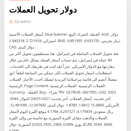
دولار تحويل العملات
by
author
أسعار العملات الأجنبية. blue-banner. العملة. الشراء. البيع. AUD. دولار
استرالي. 2.721918. 2.943318. BHD. دينار بحريني. 9.633735. 9.851935.
CAD. دولار كندي.
فئة تحويل العملات الشاملة في إسرائيل، هنا تستطيعون تحويل أكثر من
60 عملة في إسرائيل، يتمّ حساب أسعار العملة بشكل عام من خلال
مقارنتها مع الدولار الأمريكي. عذراً لقد كنت فى طريقك الى الخدمات-
استعلامات-اسعار تحويل العملات لكى تتمكن من المتابعة لطفاً. ابق
متصلاً. أنضم الى قائمة مراسلاتنا البريدية ليصلك أحدث الأخبار العملات
الرئيسية. Page Content. العملات الرئيسية. العملات الرئيسية.
Currency - العملة. Buy - شراء TRY .0379545 .0437055. USD .3023
.3044. آخر تحديث أسعار العملات. آخر تحديث 24/01/2021 الدولار
الأمريكي, 15.6800 1.8412, 1.8783. دولار كندي, 12.307692, 12.491095.
ريال سعودي, 4.179439, 4.207327, 4.1794 موقع الليرة اليوم لأسعار
العملات والذهب مقابل الليرة السورية مع حاسبة من وإلى الليرة
السورية. دولار (USD): 2935, 2960, 0.00%. يورو (EUR): 3569, 3604,
0.00%.