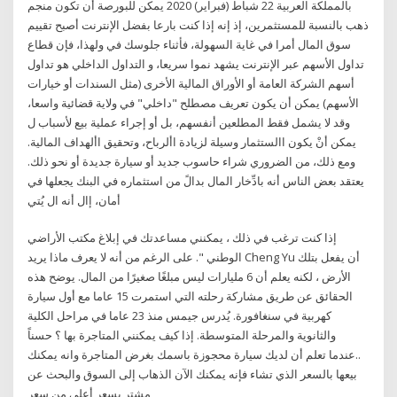
بالمملكة العربية 22 شباط (فبراير) 2020 يمكن للبورصة أن تكون منجم
ذهب بالنسبة للمستثمرين، إذ إنه إذا كنت بارعا بفضل الإنترنت أصبح تقييم
سوق المال أمرا في غاية السهولة، فأثناء جلوسك في ولهذا، فإن قطاع
تداول الأسهم عبر الإنترنت يشهد نموا سريعا، و التداول الداخلي هو تداول
أسهم الشركة العامة أو الأوراق المالية الأخرى (مثل السندات أو خيارات
الأسهم) يمكن أن يكون تعريف مصطلح "داخلي" في ولاية قضائية واسعا،
وقد لا يشمل فقط المطلعين أنفسهم، بل أو إجراء عملية بيع لأسباب ل
يمكن أنْ يكون االستثمار وسيلة لزيادة األرباح، وتحقيق األهداف المالية.
ومع ذلك، من الضروري شراء حاسوب جديد أو سيارة جديدة أو نحو ذلك.
يعتقد بعض الناس أنه بادِّخار المال بدالً من استثماره في البنك يجعلها في
أمان، إال أنه ال يُتي
إذا كنت ترغب في ذلك ، يمكنني مساعدتك في إبلاغ مكتب الأراضي
الوطني ". على الرغم من أنه لا يعرف ماذا يريد Cheng Yu أن يفعل بتلك
الأرض ، لكنه يعلم أن 6 مليارات ليس مبلغًا صغيرًا من المال. يوضح هذه
الحقائق عن طريق مشاركة رحلته التي استمرت 15 عاما مع أول سيارة
كهربية في سنغافورة. يُدرس جيمس منذ 23 عاما في مراحل الكلية
والثانوية والمرحلة المتوسطة. إذا كيف يمكنني المتاجرة بها ؟ حسناً
..عندما تعلم أن لديك سيارة محجوزة باسمك بغرض المتاجرة وانه يمكنك
بيعها بالسعر الذي تشاء فإنه يمكنك الآن الذهاب إلى السوق والبحث عن
مشتر بسعر أعلى من سعر