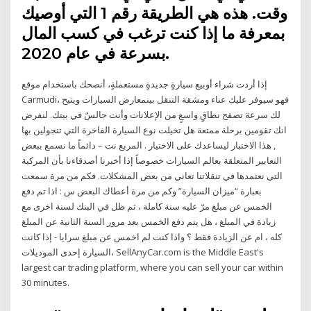
وقت. هذه هي الطريقة رقم 1 التي أوصيك
بمعرفة ما إذا كنت ترغب في كسب المال
بسرعة في عام 2020.
إذا أردت شراء أوبيع سيارةٍ جديدةٍ مستعملةٍ، أنصحك باستخدام موقع
Carmudi، فهو سيوفر عليك عناء ومشقة التنقل بينمعارض السيارات ويتيح
لك سرعة تصفح نطاقٍ واسعٍ من الإعلانات وأنت جالسٌ في بيتك. لنفرض
انك تقومين برحلة ممتعة هل تخيلت نوع السيارة الفاخرة التي تتجولين بها
, هذا الاختبار ليساعدك على الاختيار . المربع نت – دائماً ما نسمع ببعض
التعابير المتعلقة بعالم السيارات خصوصاً إذا أخبرنا أصدقاءنا بأن المركبة
التي نعتمدها في تنقلاتنا تعاني من بعض المشكلات. فكم من مرة سمعت
بعبارة “ميزان السيارة” وكم من مرة أعطاك البعض س : اذا تم دفع
الخمس عن مبلغ مرّ عليه سنة كاملة ، ثم ظل في البنك لسنة اخرى مع
زيادة في المبلغ ، هل يتم دفع الخمس بعد مرور السنة الثانية عن المبلغ
كله ، ام عن الزيادة فقط ؟ واذا كنت لم اخمس عن مبلغ سرايا - إذا كانت
السيارة إحدى الموديلات، SellAnyCar.com is the Middle East's
largest car trading platform, where you can sell your car within
30 minutes.