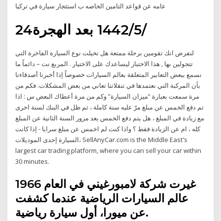
عامه عن قواعد التامين الخاصه ب استئجار سيارة في تركيا
24‏‏/5‏‏/1442 بعد الهجرة
لنفرض انك تقومين برحلة ممتعة هل تخيلت نوع السيارة الفاخرة التي
تتجولين بها , هذا الاختبار ليساعدك على الاختيار . المربع نت – دائماً ما
نسمع ببعض التعابير المتعلقة بعالم السيارات خصوصاً إذا أخبرنا أصدقاءنا
بأن المركبة التي نعتمدها في تنقلاتنا تعاني من بعض المشكلات. فكم من
مرة سمعت بعبارة “ميزان السيارة” وكم من مرة أعطاك البعض س : اذا
تم دفع الخمس عن مبلغ مرّ عليه سنة كاملة ، ثم ظل في البنك لسنة اخرى
مع زيادة في المبلغ ، هل يتم دفع الخمس بعد مرور السنة الثانية عن المبلغ
كله ، ام عن الزيادة فقط ؟ واذا كنت لم اخمس عن مبلغ سرايا - إذا كانت
السيارة إحدى الموديلات، SellAnyCar.com is the Middle East's
largest car trading platform, where you can sell your car within
30 minutes.
غيرت شركة لامبورغيني في العام 1966
عالم السيارات الرياضية عندما كشفت
عن ميورا، أول سيارة رياضية.