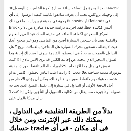
18‏‏/5‏‏/1442 بعد الهجرة هل تساعد سائق سيارة أجرة الخاص بك للوصول
إلى وجهتك بروكلين. يجب أن يعرف سائقو الكابينة كيفية الوصول إلى أي
وجهة في مدينة نيويورك ، بما في ذلك Bushwick أو Flatlands في
Brooklyn ، أليس كذلك؟ خطأ. فقد اجريت دراسة جديدة صادرة من
المركز السعودي لكفاءة الطاقة في مدينة الملك عبد العزيز للعلوم
والتقنية تفيد بأن تسخين السيارة أصبح من الماضي وهو غير صحيح أبدا,
حيث لا يتطلب تسخين محرك السيارة هل المتاجرة بالعملات مربح ؟ هل
التداول بالعملات مربح ؟ في السطور القادمة سوف أوضح لك إجابة هذا
السؤال المحير الذي يبحث عن إجابته الكثير. قد ترى الامر عادي اذا كنت
تعيش في مثل هذا الازدحام . 9:كاميرات العالم تلتقط صورك: مدينة
نيويورك مدينة سياحية .فلا عجب اذا رايت اغلب الناس يحملون كاميرات او
عدسات هواتفهم لالتقاط صور من هنا وهناك. يمكن أن يؤدي الادخار من
أجل الدفعة الأولى أو التداول في سيارة إلى تقليل المبلغ الذي تحتاجه
لتمويله أو تأجيره ، مما يقلل من تكاليف التمويل أو التأجير. ولكن إذا كنت لا
تزال مدينًا بالمال على
بدلاً من الطريقة التقليدية في التداول ،
يمكنك ذلك عبر الإنترنت ومن خلال
حسابك trade في أي مكان - في أي