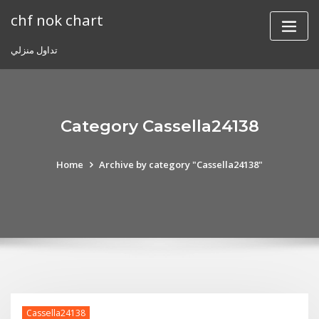
Skip
chf nok chart
to
content
تداول منزلي
Category Cassella24138
Home
Archive by category "Cassella24138"
Cassella24138