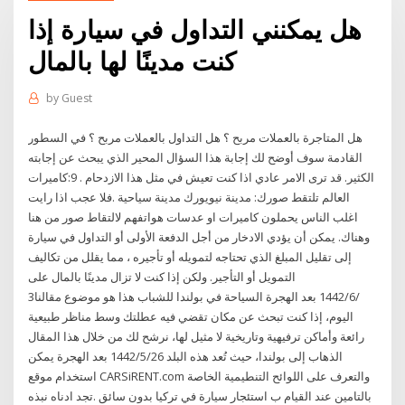
هل يمكنني التداول في سيارة إذا
كنت مدينًا لها بالمال
by
Guest
هل المتاجرة بالعملات مربح ؟ هل التداول بالعملات مربح ؟ في السطور
القادمة سوف أوضح لك إجابة هذا السؤال المحير الذي يبحث عن إجابته
الكثير. قد ترى الامر عادي اذا كنت تعيش في مثل هذا الازدحام . 9:كاميرات
العالم تلتقط صورك: مدينة نيويورك مدينة سياحية .فلا عجب اذا رايت
اغلب الناس يحملون كاميرات او عدسات هواتفهم لالتقاط صور من هنا
وهناك. يمكن أن يؤدي الادخار من أجل الدفعة الأولى أو التداول في سيارة
إلى تقليل المبلغ الذي تحتاجه لتمويله أو تأجيره ، مما يقلل من تكاليف
التمويل أو التأجير. ولكن إذا كنت لا تزال مدينًا بالمال على
3‏‏/6‏‏/1442 بعد الهجرة السياحة في بولندا للشباب هذا هو موضوع مقالنا
اليوم، إذا كنت تبحث عن مكان تقضي فيه عطلتك وسط مناظر طبيعية
رائعة وأماكن ترفيهية وتاريخية لا مثيل لها، نرشح لك من خلال هذا المقال
الذهاب إلى بولندا، حيث تُعد هذه البلد 26‏‏/5‏‏/1442 بعد الهجرة يمكن
استخدام موقع CARSiRENT.com والتعرف على اللوائح التنطيمية الخاصة
بالتامين عند القيام ب استئجار سيارة في تركيا بدون سائق .تجد ادناه نبذه